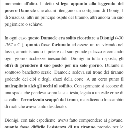
si lega appunto alla leggenda del
momento all'altro. Il detto
povero Damocle
che alcuni ritengono un cortigiano di Dionigi I
di Siracusa, altri un principe ospite del tiranno, altri ancora un suo
prigioniero o schiavo.
Damocle era solito ricordare a Dionigi
In ogni caso questo
(430
quanto fosse fortunato
-367 a.C.),
ad essere un re, vivendo nel
lusso, amministrando il potere dal suo grande palazzo e contando
gli
ogni giorno ricchezze inesauribili. Dionigi in tutta risposta,
offrì di prendere il suo posto per un solo giorno
. Durante il
sontuoso banchetto serale, Damocle sedeva sul trono del tiranno
il
godendo dei cibi e degli sfarzi della corte. A un certo punto
malcapitato alzò gli occhi al soffitto
. Con sgomento si accorse di
una spada che pendeva sopra la sua testa, legata a un esile crine di
Terrorizzato scappò dal trono
cavallo.
, maledicendo lo scambio
di ruoli che aveva tanto desiderato.
Dionigi, con tale espediente, aveva fatto comprendere al giovane,
quanto fosse difficile l'esistenza di un tiranno
proprio per le